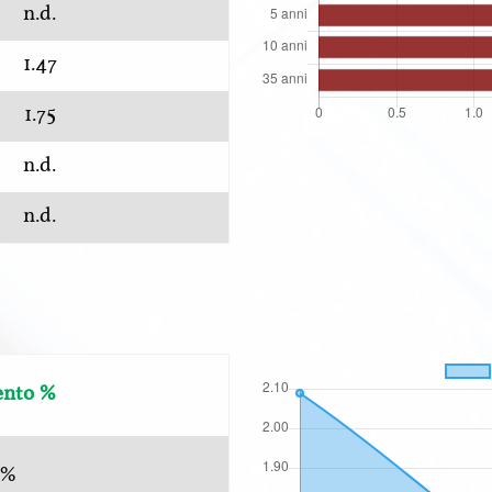
n.d.
1.47
1.75
n.d.
n.d.
nto %
9%