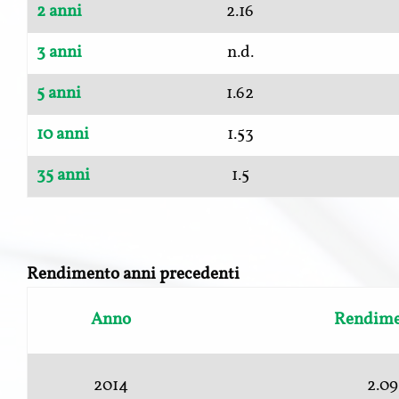
2 anni
2.16
3 anni
n.d.
5 anni
1.62
10 anni
1.53
35 anni
1.5
Rendimento anni precedenti
Anno
Rendime
2014
2.0